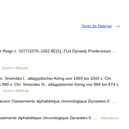
Smet de Naleyer
 Reign c. 1077/1076–1052 BC[1], 21st Dynasty Predecessor …
…
Deutsch Wikipedia
 Smendes I., altägyptischer König von 1069 bis 1043 v. Chr.
 990 v. Chr. Smendes III., altägyptischer König von 884 bis 874 v.
 …
Deutsch Wikipedia
haraon Classements alphabétique chronologique Dynasties 0 …
lassements alphabétique chronologique Dynasties 0 …
Wikipédia en