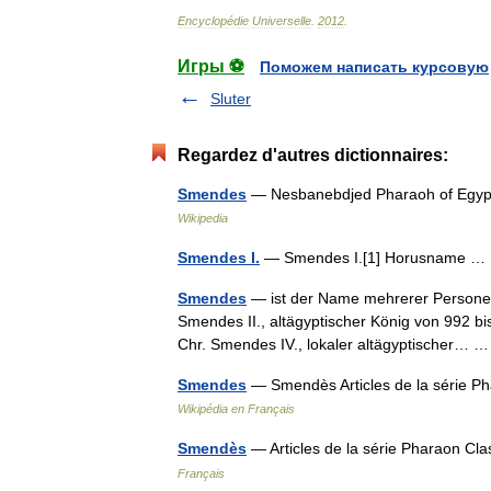
Encyclopédie
Universelle
.
2012
.
Игры ⚽
Поможем написать курсовую
Sluter
Regardez d'autres dictionnaires:
Smendes
— Nesbanebdjed Pharaoh of Egypt
Wikipedia
Smendes I.
— Smendes I.[1] Horusname 
Smendes
— ist der Name mehrerer Personen:
Smendes II., altägyptischer König von 992 bis
Chr. Smendes IV., lokaler altägyptischer…
Smendes
— Smendès Articles de la série P
Wikipédia en Français
Smendès
— Articles de la série Pharaon C
Français