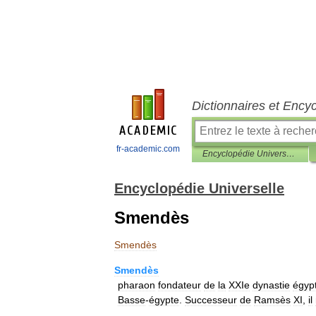
Dictionnaires et Ency
fr-academic.com
Encyclopédie Universelle
Encyclopédie Universelle
Smendès
Smendès
Smendès
pharaon
fondateur
de
la
XXIe
dynastie
égyp
Basse
-
égypte
.
Successeur
de
Ramsès
XI
,
il