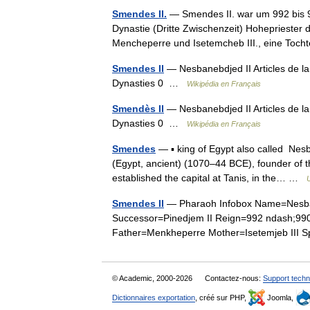
Smendes II.
— Smendes II. war um 992 bis 9
Dynastie (Dritte Zwischenzeit) Hohepriester
Mencheperre und Isetemcheb III., eine To
Smendes II
— Nesbanebdjed II Articles de l
Dynasties 0 …
Wikipédia en Français
Smendès II
— Nesbanebdjed II Articles de l
Dynasties 0 …
Wikipédia en Français
Smendes
— ▪ king of Egypt also called Ne
(Egypt, ancient) (1070–44 BCE), founder of 
established the capital at Tanis, in the… …
Smendes II
— Pharaoh Infobox Name=Nesban
Successor=Pinedjem II Reign=992 ndash;990
Father=Menkheperre Mother=Isetemjeb III
© Academic, 2000-2026
Contactez-nous:
Support techn
Dictionnaires exportation
, créé sur PHP,
Joomla,