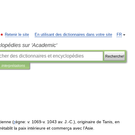
Retenir le site
En utilisant des dictionnaires dans votre site
FR
clopédies sur 'Academic'
Recherche!
interprétations
tienne
(
r
ègne:
v
.
1069
-
v
.
1043
av
.
J
.-
C
.),
originaire
de
Tanis
,
en
rétablit
la
paix
intérieure
et
commerça
avec
l
'
Asie
.