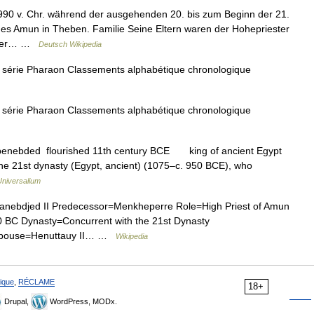
90 v. Chr. während der ausgehenden 20. bis zum Beginn der 21.
 des Amun in Theben. Familie Seine Eltern waren der Hohepriester
chter… …
Deutsch Wikipedia
a série Pharaon Classements alphabétique chronologique
a série Pharaon Classements alphabétique chronologique
sbenebded flourished 11th century BCE king of ancient Egypt
the 21st dynasty (Egypt, ancient) (1075–c. 950 BCE), who
Universalium
ebdjed II Predecessor=Menkheperre Role=High Priest of Amun
 BC Dynasty=Concurrent with the 21st Dynasty
 Spouse=Henuttauy II… …
Wikipedia
ique
,
RÉCLAME
18+
Drupal,
WordPress, MODx.